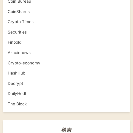
Coin Bureau
CoinShares
Crypto Times
Securities
Finbold
Azcoinnews
Crypto-economy
HashHub
Decrypt
DailyHodl
The Block
検索