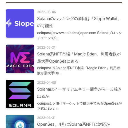
2022-08-05
Solanaのハッキングの原因は「Slope Wallet」
の可能性
coinpost.jp www.coindeskjapan.com Solanaブロック
チェーンで9…
2022-05-21
Solana系NFT市場「Magic Eden」利用者数が
最大手OpenSeaに迫る
coinpost.jp Solana系NFT市場「Magic Eden」利用者
数が最大手Op…
2022-04-08
Solanaはイーサリアムキラー競争から一歩抜き
出るか
coinpost.jp NFTマーケットで最大手であるOpenSeaが
正式にSolan…
2022-03-31
OpenSea、4月にSolana系NFTに対応か